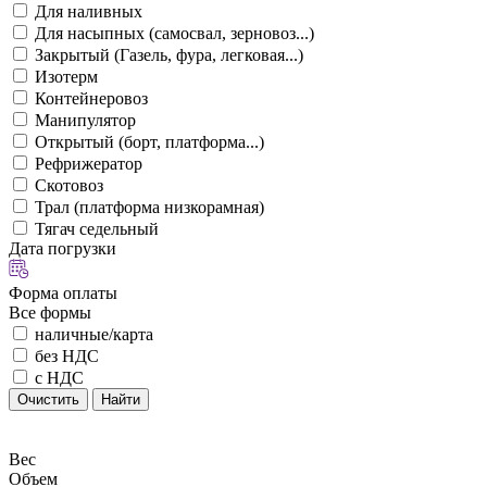
Для наливных
Для насыпных (самосвал, зерновоз...)
Закрытый (Газель, фура, легковая...)
Изотерм
Контейнеровоз
Манипулятор
Открытый (борт, платформа...)
Рефрижератор
Скотовоз
Трал (платформа низкорамная)
Тягач седельный
Дата погрузки
Форма оплаты
Все формы
наличные/карта
без НДС
с НДС
Очистить
Найти
Вес
Объем