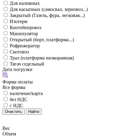
Для наливных
Для насыпных (самосвал, зерновоз...)
Закрытый (Газель, фура, легковая...)
Изотерм
Контейнеровоз
Манипулятор
Открытый (борт, платформа...)
Рефрижератор
Скотовоз
Трал (платформа низкорамная)
Тягач седельный
Дата погрузки
Форма оплаты
Все формы
наличные/карта
без НДС
с НДС
Очистить
Найти
Вес
Объем