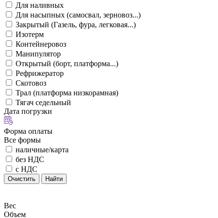
Для наливных
Для насыпных (самосвал, зерновоз...)
Закрытый (Газель, фура, легковая...)
Изотерм
Контейнеровоз
Манипулятор
Открытый (борт, платформа...)
Рефрижератор
Скотовоз
Трал (платформа низкорамная)
Тягач седельный
Дата погрузки
Форма оплаты
Все формы
наличные/карта
без НДС
с НДС
Очистить
Найти
Вес
Объем