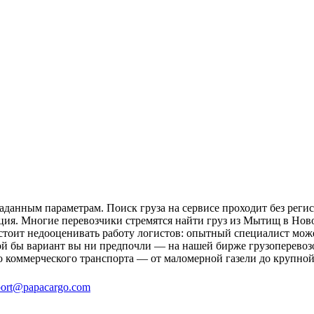
анным параметрам. Поиск груза на сервисе проходит без регис
ация. Многие перевозчики стремятся найти груз из Мытищ в Нов
 стоит недооценивать работу логистов: опытный специалист мо
ой бы вариант вы ни предпочли — на нашей бирже грузоперево
о коммерческого транспорта — от маломерной газели до крупной
ort@papacargo.com