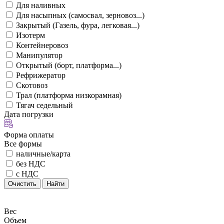
Для наливных
Для насыпных (самосвал, зерновоз...)
Закрытый (Газель, фура, легковая...)
Изотерм
Контейнеровоз
Манипулятор
Открытый (борт, платформа...)
Рефрижератор
Скотовоз
Трал (платформа низкорамная)
Тягач седельный
Дата погрузки
Форма оплаты
Все формы
наличные/карта
без НДС
с НДС
Очистить
Найти
Вес
Объем