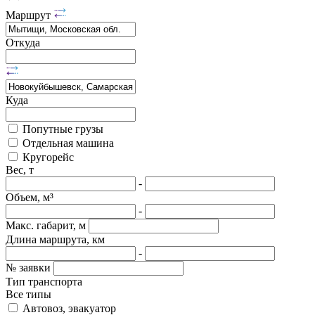
Маршрут
Откуда
Куда
Попутные грузы
Отдельная машина
Кругорейс
Вес, т
-
Объем, м³
-
Макс. габарит, м
Длина маршрута, км
-
№ заявки
Тип транспорта
Все типы
Автовоз, эвакуатор