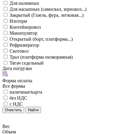
Для наливных
Для насыпных (самосвал, зерновоз...)
Закрытый (Газель, фура, легковая...)
Изотерм
Контейнеровоз
Манипулятор
Открытый (борт, платформа...)
Рефрижератор
Скотовоз
Трал (платформа низкорамная)
Тягач седельный
Дата погрузки
Форма оплаты
Все формы
наличные/карта
без НДС
с НДС
Очистить
Найти
Вес
Объем