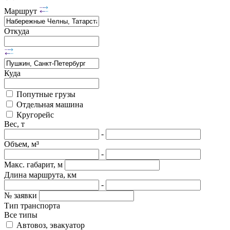
Маршрут
Откуда
Куда
Попутные грузы
Отдельная машина
Кругорейс
Вес, т
-
Объем, м³
-
Макс. габарит, м
Длина маршрута, км
-
№ заявки
Тип транспорта
Все типы
Автовоз, эвакуатор