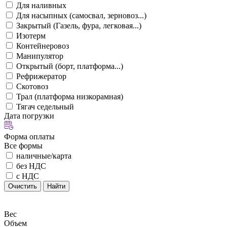
Для наливных
Для насыпных (самосвал, зерновоз...)
Закрытый (Газель, фура, легковая...)
Изотерм
Контейнеровоз
Манипулятор
Открытый (борт, платформа...)
Рефрижератор
Скотовоз
Трал (платформа низкорамная)
Тягач седельный
Дата погрузки
Форма оплаты
Все формы
наличные/карта
без НДС
с НДС
Очистить
Найти
Вес
Объем