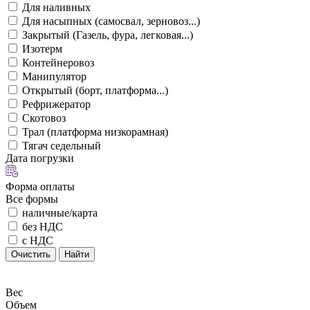
Для наливных
Для насыпных (самосвал, зерновоз...)
Закрытый (Газель, фура, легковая...)
Изотерм
Контейнеровоз
Манипулятор
Открытый (борт, платформа...)
Рефрижератор
Скотовоз
Трал (платформа низкорамная)
Тягач седельный
Дата погрузки
Форма оплаты
Все формы
наличные/карта
без НДС
с НДС
Очистить
Найти
Вес
Объем