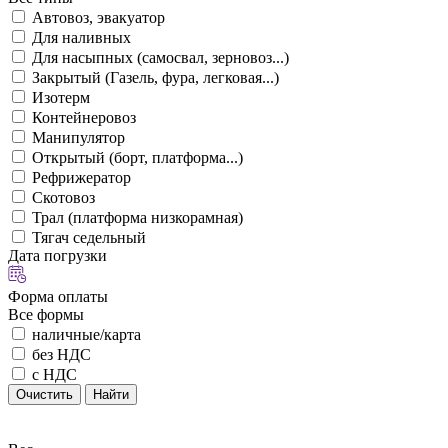
Автовоз, эвакуатор
Для наливных
Для насыпных (самосвал, зерновоз...)
Закрытый (Газель, фура, легковая...)
Изотерм
Контейнеровоз
Манипулятор
Открытый (борт, платформа...)
Рефрижератор
Скотовоз
Трал (платформа низкорамная)
Тягач седельный
Дата погрузки
Форма оплаты
Все формы
наличные/карта
без НДС
с НДС
Очистить
Найти