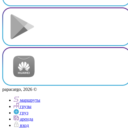
papacargo, 2026 ©
маршруты
грузы
груз
аренда
вход