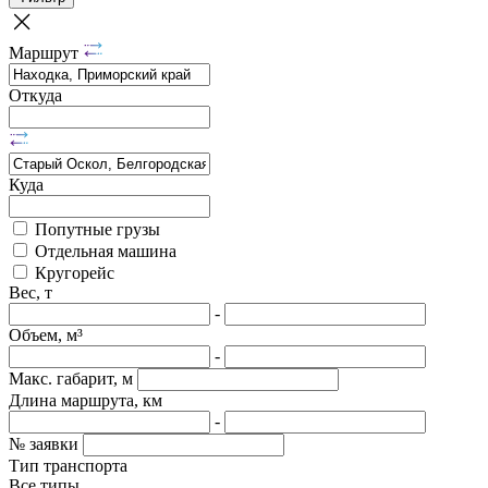
Маршрут
Откуда
Куда
Попутные грузы
Отдельная машина
Кругорейс
Вес, т
-
Объем, м³
-
Макс. габарит, м
Длина маршрута, км
-
№ заявки
Тип транспорта
Все типы