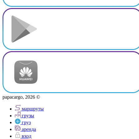
papacargo, 2026 ©
маршруты
грузы
груз
аренда
вход