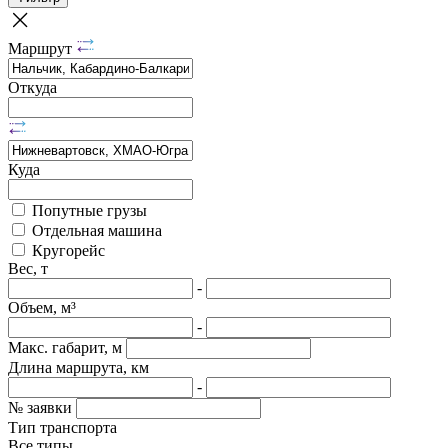
Маршрут
Откуда
Куда
Попутные грузы
Отдельная машина
Кругорейс
Вес, т
-
Объем, м³
-
Макс. габарит, м
Длина маршрута, км
-
№ заявки
Тип транспорта
Все типы