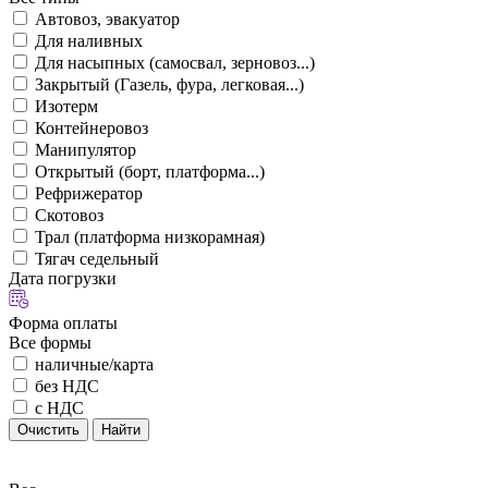
Автовоз, эвакуатор
Для наливных
Для насыпных (самосвал, зерновоз...)
Закрытый (Газель, фура, легковая...)
Изотерм
Контейнеровоз
Манипулятор
Открытый (борт, платформа...)
Рефрижератор
Скотовоз
Трал (платформа низкорамная)
Тягач седельный
Дата погрузки
Форма оплаты
Все формы
наличные/карта
без НДС
с НДС
Очистить
Найти