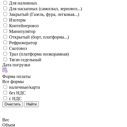
Для наливных
Для насыпных (самосвал, зерновоз...)
Закрытый (Газель, фура, легковая...)
Изотерм
Контейнеровоз
Манипулятор
Открытый (борт, платформа...)
Рефрижератор
Скотовоз
Трал (платформа низкорамная)
Тягач седельный
Дата погрузки
Форма оплаты
Все формы
наличные/карта
без НДС
с НДС
Очистить
Найти
Вес
Объем