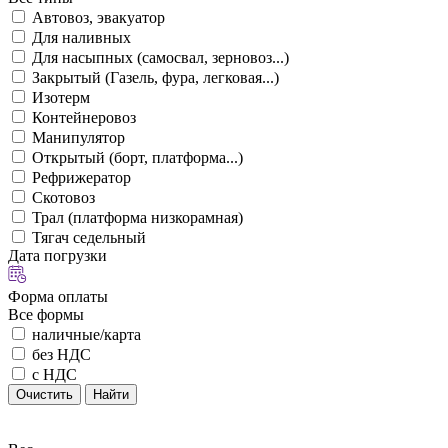
Автовоз, эвакуатор
Для наливных
Для насыпных (самосвал, зерновоз...)
Закрытый (Газель, фура, легковая...)
Изотерм
Контейнеровоз
Манипулятор
Открытый (борт, платформа...)
Рефрижератор
Скотовоз
Трал (платформа низкорамная)
Тягач седельный
Дата погрузки
Форма оплаты
Все формы
наличные/карта
без НДС
с НДС
Очистить
Найти