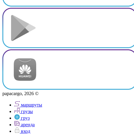
papacargo, 2026 ©
маршруты
грузы
груз
аренда
вход