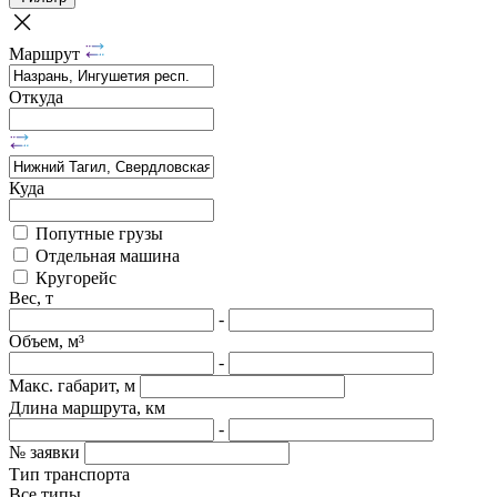
Маршрут
Откуда
Куда
Попутные грузы
Отдельная машина
Кругорейс
Вес, т
-
Объем, м³
-
Макс. габарит, м
Длина маршрута, км
-
№ заявки
Тип транспорта
Все типы