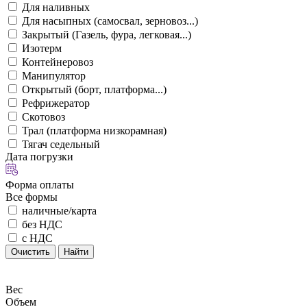
Для наливных
Для насыпных (самосвал, зерновоз...)
Закрытый (Газель, фура, легковая...)
Изотерм
Контейнеровоз
Манипулятор
Открытый (борт, платформа...)
Рефрижератор
Скотовоз
Трал (платформа низкорамная)
Тягач седельный
Дата погрузки
Форма оплаты
Все формы
наличные/карта
без НДС
с НДС
Очистить
Найти
Вес
Объем