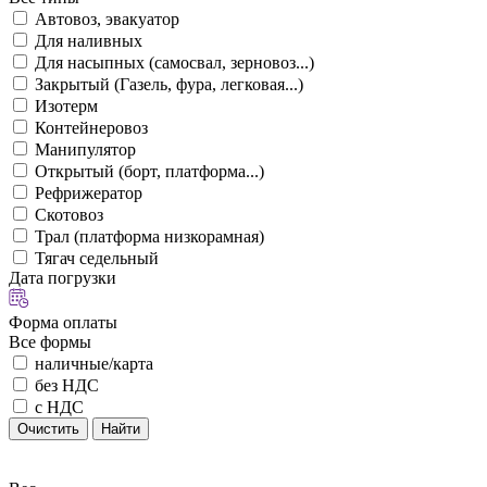
Автовоз, эвакуатор
Для наливных
Для насыпных (самосвал, зерновоз...)
Закрытый (Газель, фура, легковая...)
Изотерм
Контейнеровоз
Манипулятор
Открытый (борт, платформа...)
Рефрижератор
Скотовоз
Трал (платформа низкорамная)
Тягач седельный
Дата погрузки
Форма оплаты
Все формы
наличные/карта
без НДС
с НДС
Очистить
Найти