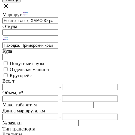
Маршрут
Откуда
Куда
Попутные грузы
Отдельная машина
Кругорейс
Вес, т
-
Объем, м³
-
Макс. габарит, м
Длина маршрута, км
-
№ заявки
Тип транспорта
Все типы