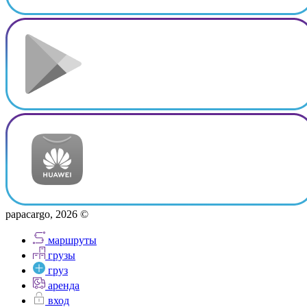
papacargo, 2026 ©
маршруты
грузы
груз
аренда
вход