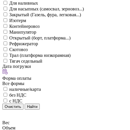
Для наливных
Для насыпных (самосвал, зерновоз...)
Закрытый (Газель, фура, легковая...)
Изотерм
Контейнеровоз
Манипулятор
Открытый (борт, платформа...)
Рефрижератор
Скотовоз
Трал (платформа низкорамная)
Тягач седельный
Дата погрузки
Форма оплаты
Все формы
наличные/карта
без НДС
с НДС
Очистить
Найти
Вес
Объем