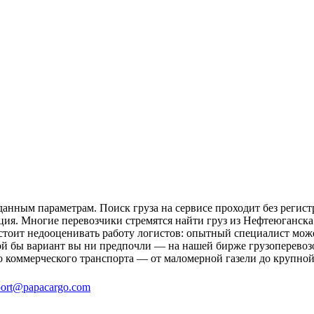
анным параметрам. Поиск груза на сервисе проходит без регист
ция. Многие перевозчики стремятся найти груз из Нефтеюганска 
 стоит недооценивать работу логистов: опытный специалист мо
й бы вариант вы ни предпочли — на нашей бирже грузоперевозо
о коммерческого транспорта — от маломерной газели до крупной
ort@papacargo.com