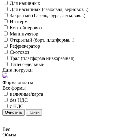
Для наливных
Для насыпных (самосвал, зерновоз...)
Закрытый (Газель, фура, легковая...)
Изотерм
Контейнеровоз
Манипулятор
Открытый (борт, платформа...)
Рефрижератор
Скотовоз
Трал (платформа низкорамная)
Тягач седельный
Дата погрузки
Форма оплаты
Все формы
наличные/карта
без НДС
с НДС
Очистить
Найти
Вес
Объем