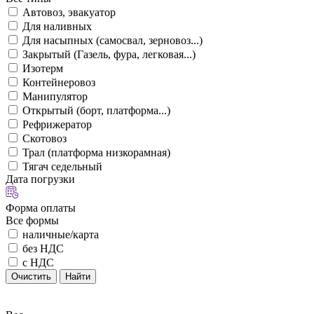
Автовоз, эвакуатор
Для наливных
Для насыпных (самосвал, зерновоз...)
Закрытый (Газель, фура, легковая...)
Изотерм
Контейнеровоз
Манипулятор
Открытый (борт, платформа...)
Рефрижератор
Скотовоз
Трал (платформа низкорамная)
Тягач седельный
Дата погрузки
Форма оплаты
Все формы
наличные/карта
без НДС
с НДС
Очистить
Найти