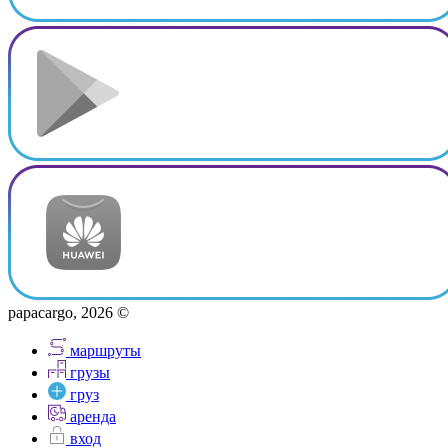
papacargo, 2026 ©
маршруты
грузы
груз
аренда
вход