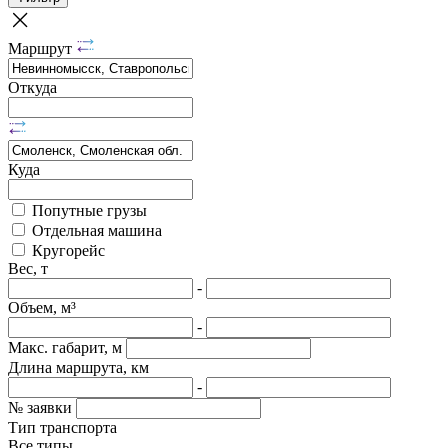
Маршрут
Откуда
Куда
Попутные грузы
Отдельная машина
Кругорейс
Вес, т
-
Объем, м³
-
Макс. габарит, м
Длина маршрута, км
-
№ заявки
Тип транспорта
Все типы