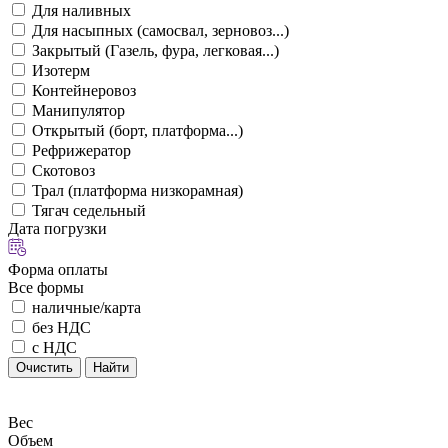
Для наливных
Для насыпных (самосвал, зерновоз...)
Закрытый (Газель, фура, легковая...)
Изотерм
Контейнеровоз
Манипулятор
Открытый (борт, платформа...)
Рефрижератор
Скотовоз
Трал (платформа низкорамная)
Тягач седельный
Дата погрузки
Форма оплаты
Все формы
наличные/карта
без НДС
с НДС
Очистить
Найти
Вес
Объем