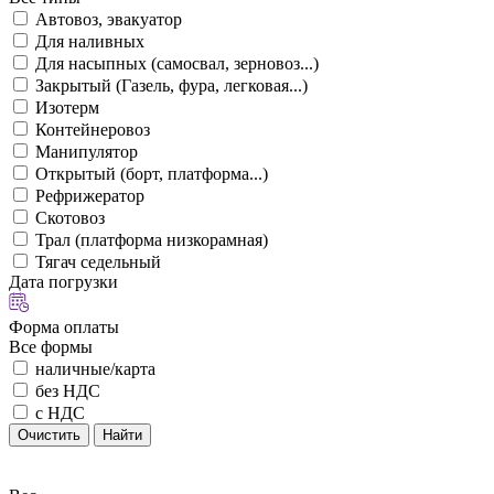
Автовоз, эвакуатор
Для наливных
Для насыпных (самосвал, зерновоз...)
Закрытый (Газель, фура, легковая...)
Изотерм
Контейнеровоз
Манипулятор
Открытый (борт, платформа...)
Рефрижератор
Скотовоз
Трал (платформа низкорамная)
Тягач седельный
Дата погрузки
Форма оплаты
Все формы
наличные/карта
без НДС
с НДС
Очистить
Найти