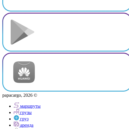
papacargo, 2026 ©
маршруты
грузы
груз
аренда