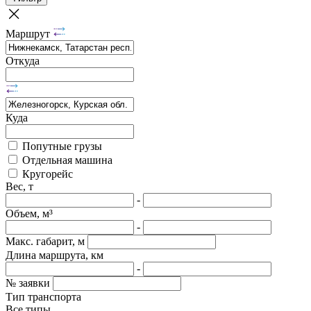
Маршрут
Откуда
Куда
Попутные грузы
Отдельная машина
Кругорейс
Вес, т
-
Объем, м³
-
Макс. габарит, м
Длина маршрута, км
-
№ заявки
Тип транспорта
Все типы