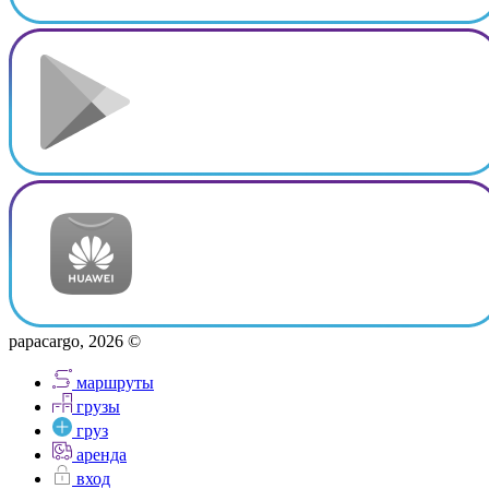
papacargo, 2026 ©
маршруты
грузы
груз
аренда
вход