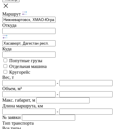
Маршрут
Откуда
Куда
Попутные грузы
Отдельная машина
Кругорейс
Вес, т
-
Объем, м³
-
Макс. габарит, м
Длина маршрута, км
-
№ заявки
Тип транспорта
Все типы