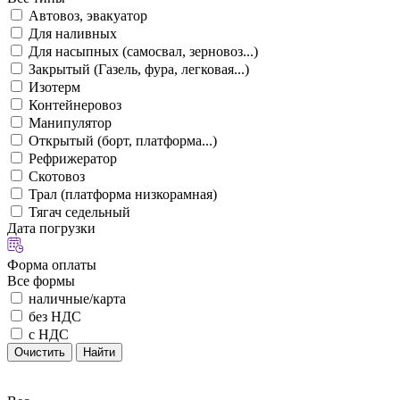
Автовоз, эвакуатор
Для наливных
Для насыпных (самосвал, зерновоз...)
Закрытый (Газель, фура, легковая...)
Изотерм
Контейнеровоз
Манипулятор
Открытый (борт, платформа...)
Рефрижератор
Скотовоз
Трал (платформа низкорамная)
Тягач седельный
Дата погрузки
Форма оплаты
Все формы
наличные/карта
без НДС
с НДС
Очистить
Найти