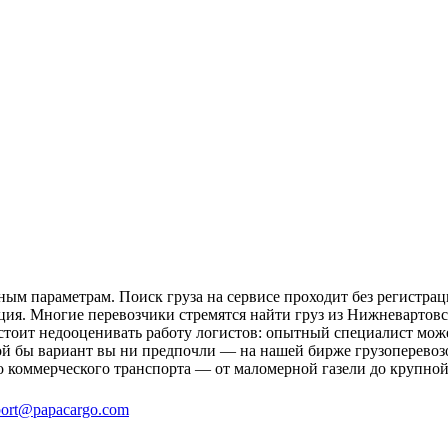
ым параметрам. Поиск груза на сервисе проходит без регистрац
ция. Многие перевозчики стремятся найти груз из Нижневартовск
 стоит недооценивать работу логистов: опытный специалист мо
й бы вариант вы ни предпочли — на нашей бирже грузоперевозо
о коммерческого транспорта — от маломерной газели до крупной
ort@papacargo.com