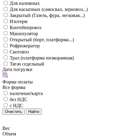
Для наливных
Для насыпных (самосвал, зерновоз...)
Закрытый (Газель, фура, легковая...)
Изотерм
Контейнеровоз
Манипулятор
Открытый (борт, платформа...)
Рефрижератор
Скотовоз
Трал (платформа низкорамная)
Тягач седельный
Дата погрузки
Форма оплаты
Все формы
наличные/карта
без НДС
с НДС
Очистить
Найти
Вес
Объем