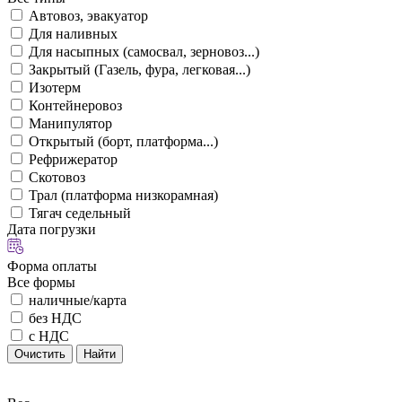
Автовоз, эвакуатор
Для наливных
Для насыпных (самосвал, зерновоз...)
Закрытый (Газель, фура, легковая...)
Изотерм
Контейнеровоз
Манипулятор
Открытый (борт, платформа...)
Рефрижератор
Скотовоз
Трал (платформа низкорамная)
Тягач седельный
Дата погрузки
Форма оплаты
Все формы
наличные/карта
без НДС
с НДС
Очистить
Найти