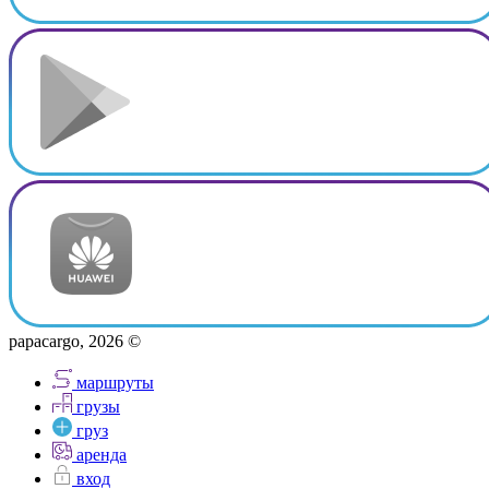
papacargo, 2026 ©
маршруты
грузы
груз
аренда
вход