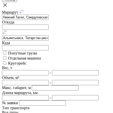
Маршрут
Откуда
Куда
Попутные грузы
Отдельная машина
Кругорейс
Вес, т
-
Объем, м³
-
Макс. габарит, м
Длина маршрута, км
-
№ заявки
Тип транспорта
Все типы