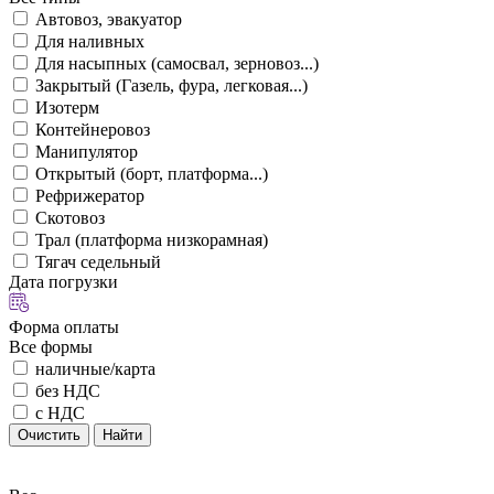
Автовоз, эвакуатор
Для наливных
Для насыпных (самосвал, зерновоз...)
Закрытый (Газель, фура, легковая...)
Изотерм
Контейнеровоз
Манипулятор
Открытый (борт, платформа...)
Рефрижератор
Скотовоз
Трал (платформа низкорамная)
Тягач седельный
Дата погрузки
Форма оплаты
Все формы
наличные/карта
без НДС
с НДС
Очистить
Найти