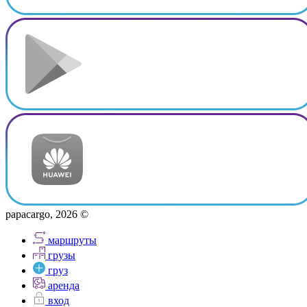
papacargo, 2026 ©
маршруты
грузы
груз
аренда
вход