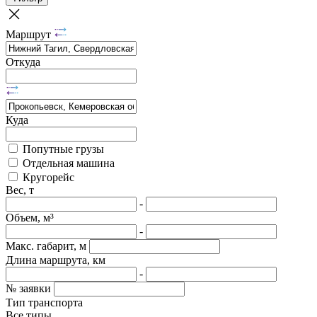
Маршрут
Откуда
Куда
Попутные грузы
Отдельная машина
Кругорейс
Вес, т
-
Объем, м³
-
Макс. габарит, м
Длина маршрута, км
-
№ заявки
Тип транспорта
Все типы