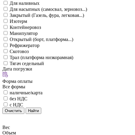
Для наливных
Для насыпных (самосвал, зерновоз...)
Закрытый (Газель, фура, легковая...)
Изотерм
Контейнеровоз
Манипулятор
Открытый (борт, платформа...)
Рефрижератор
Скотовоз
Трал (платформа низкорамная)
Тягач седельный
Дата погрузки
Форма оплаты
Все формы
наличные/карта
без НДС
с НДС
Очистить
Найти
Вес
Объем