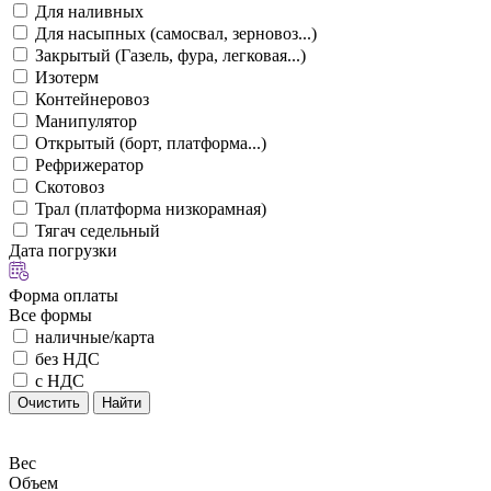
Для наливных
Для насыпных (самосвал, зерновоз...)
Закрытый (Газель, фура, легковая...)
Изотерм
Контейнеровоз
Манипулятор
Открытый (борт, платформа...)
Рефрижератор
Скотовоз
Трал (платформа низкорамная)
Тягач седельный
Дата погрузки
Форма оплаты
Все формы
наличные/карта
без НДС
с НДС
Очистить
Найти
Вес
Объем