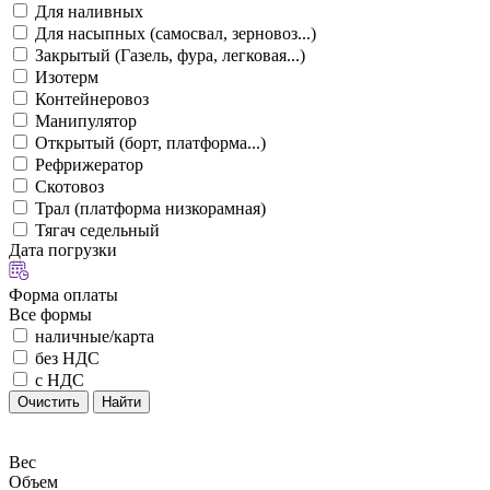
Для наливных
Для насыпных (самосвал, зерновоз...)
Закрытый (Газель, фура, легковая...)
Изотерм
Контейнеровоз
Манипулятор
Открытый (борт, платформа...)
Рефрижератор
Скотовоз
Трал (платформа низкорамная)
Тягач седельный
Дата погрузки
Форма оплаты
Все формы
наличные/карта
без НДС
с НДС
Очистить
Найти
Вес
Объем