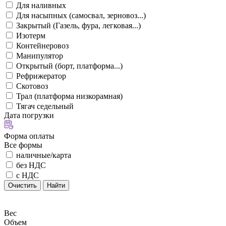
Для наливных
Для насыпных (самосвал, зерновоз...)
Закрытый (Газель, фура, легковая...)
Изотерм
Контейнеровоз
Манипулятор
Открытый (борт, платформа...)
Рефрижератор
Скотовоз
Трал (платформа низкорамная)
Тягач седельный
Дата погрузки
Форма оплаты
Все формы
наличные/карта
без НДС
с НДС
Очистить
Найти
Вес
Объем