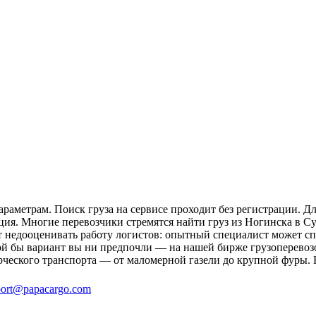
раметрам. Поиск груза на сервисе проходит без регистрации. Д
ция. Многие перевозчики стремятся найти груз из Ногинска в Су
ит недооценивать работу логистов: опытный специалист может 
й бы вариант вы ни предпочли — на нашей бирже грузоперевозо
рческого транспорта — от маломерной газели до крупной фуры. 
ort@papacargo.com