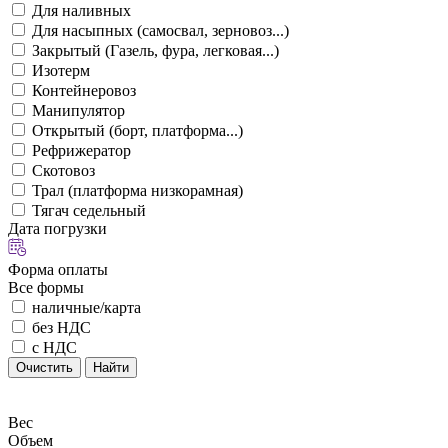
Для наливных
Для насыпных (самосвал, зерновоз...)
Закрытый (Газель, фура, легковая...)
Изотерм
Контейнеровоз
Манипулятор
Открытый (борт, платформа...)
Рефрижератор
Скотовоз
Трал (платформа низкорамная)
Тягач седельный
Дата погрузки
Форма оплаты
Все формы
наличные/карта
без НДС
с НДС
Очистить
Найти
Вес
Объем