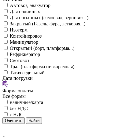
Автовоз, эвакуатор
Для наливных
Для насыпных (самосвал, зерновоз...)
Закрытый (Газель, фура, легковая...)
Изотерм
Контейнеровоз
Манипулятор
Открытый (борт, платформа...)
Рефрижератор
Скотовоз
Трал (платформа низкорамная)
Тягач седельный
Дата погрузки
Форма оплаты
Все формы
наличные/карта
без НДС
с НДС
Очистить
Найти