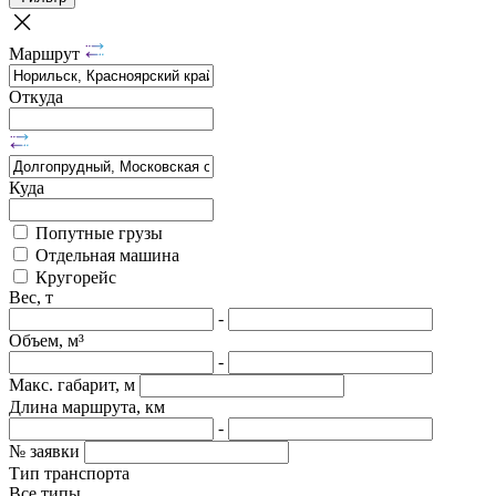
Маршрут
Откуда
Куда
Попутные грузы
Отдельная машина
Кругорейс
Вес, т
-
Объем, м³
-
Макс. габарит, м
Длина маршрута, км
-
№ заявки
Тип транспорта
Все типы