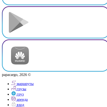
papacargo, 2026 ©
маршруты
грузы
груз
аренда
вход