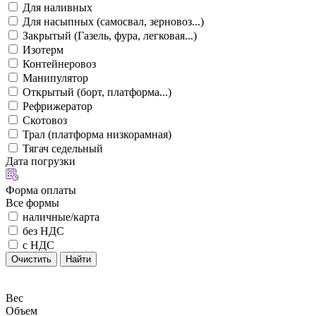
Для наливных
Для насыпных (самосвал, зерновоз...)
Закрытый (Газель, фура, легковая...)
Изотерм
Контейнеровоз
Манипулятор
Открытый (борт, платформа...)
Рефрижератор
Скотовоз
Трал (платформа низкорамная)
Тягач седельный
Дата погрузки
Форма оплаты
Все формы
наличные/карта
без НДС
с НДС
Очистить
Найти
Вес
Объем