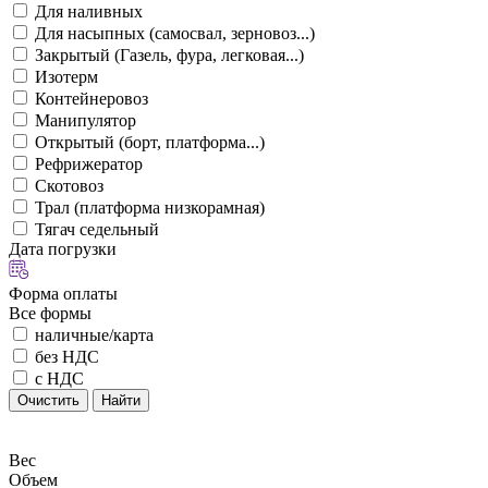
Для наливных
Для насыпных (самосвал, зерновоз...)
Закрытый (Газель, фура, легковая...)
Изотерм
Контейнеровоз
Манипулятор
Открытый (борт, платформа...)
Рефрижератор
Скотовоз
Трал (платформа низкорамная)
Тягач седельный
Дата погрузки
Форма оплаты
Все формы
наличные/карта
без НДС
с НДС
Очистить
Найти
Вес
Объем