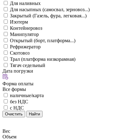
Для наливных
Для насыпных (самосвал, зерновоз...)
Закрытый (Газель, фура, легковая...)
Изотерм
Контейнеровоз
Манипулятор
Открытый (борт, платформа...)
Рефрижератор
Скотовоз
Трал (платформа низкорамная)
Тягач седельный
Дата погрузки
Форма оплаты
Все формы
наличные/карта
без НДС
с НДС
Очистить
Найти
Вес
Объем