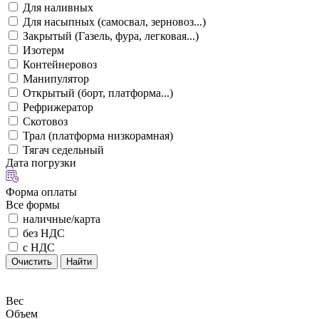
Для наливных
Для насыпных (самосвал, зерновоз...)
Закрытый (Газель, фура, легковая...)
Изотерм
Контейнеровоз
Манипулятор
Открытый (борт, платформа...)
Рефрижератор
Скотовоз
Трал (платформа низкорамная)
Тягач седельный
Дата погрузки
Форма оплаты
Все формы
наличные/карта
без НДС
с НДС
Очистить
Найти
Вес
Объем