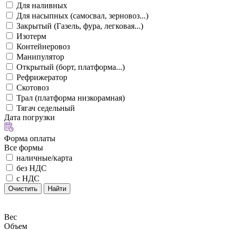
Для наливных
Для насыпных (самосвал, зерновоз...)
Закрытый (Газель, фура, легковая...)
Изотерм
Контейнеровоз
Манипулятор
Открытый (борт, платформа...)
Рефрижератор
Скотовоз
Трал (платформа низкорамная)
Тягач седельный
Дата погрузки
Форма оплаты
Все формы
наличные/карта
без НДС
с НДС
Очистить
Найти
Вес
Объем