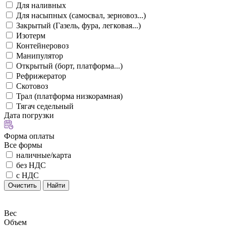
Для наливных
Для насыпных (самосвал, зерновоз...)
Закрытый (Газель, фура, легковая...)
Изотерм
Контейнеровоз
Манипулятор
Открытый (борт, платформа...)
Рефрижератор
Скотовоз
Трал (платформа низкорамная)
Тягач седельный
Дата погрузки
Форма оплаты
Все формы
наличные/карта
без НДС
с НДС
Очистить
Найти
Вес
Объем