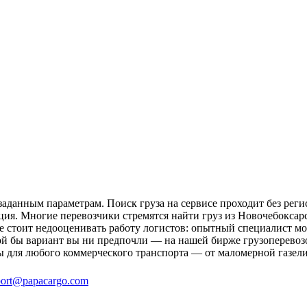
аданным параметрам. Поиск груза на сервисе проходит без реги
ция. Многие перевозчики стремятся найти груз из Новочебоксарс
не стоит недооценивать работу логистов: опытный специалист 
й бы вариант вы ни предпочли — на нашей бирже грузоперевозо
ы для любого коммерческого транспорта — от маломерной газели
ort@papacargo.com