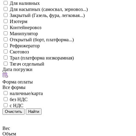
Для наливных
Для насыпных (самосвал, зерновоз...)
Закрытый (Газель, фура, легковая...)
Изотерм
Контейнеровоз
Манипулятор
Открытый (борт, платформа...)
Рефрижератор
Скотовоз
Трал (платформа низкорамная)
Тягач седельный
Дата погрузки
Форма оплаты
Все формы
наличные/карта
без НДС
с НДС
Очистить
Найти
Вес
Объем