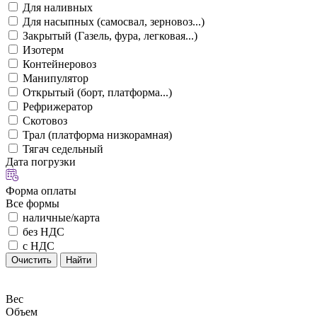
Для наливных
Для насыпных (самосвал, зерновоз...)
Закрытый (Газель, фура, легковая...)
Изотерм
Контейнеровоз
Манипулятор
Открытый (борт, платформа...)
Рефрижератор
Скотовоз
Трал (платформа низкорамная)
Тягач седельный
Дата погрузки
Форма оплаты
Все формы
наличные/карта
без НДС
с НДС
Очистить
Найти
Вес
Объем