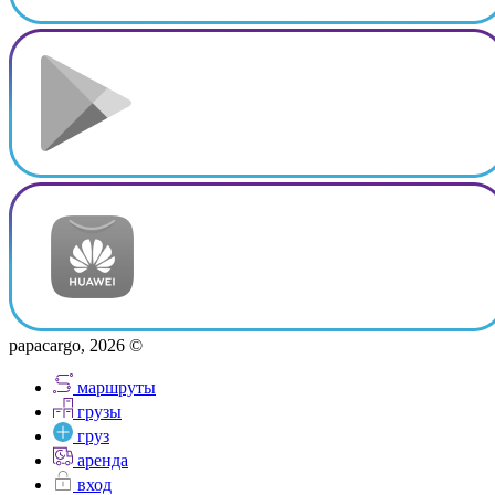
papacargo, 2026 ©
маршруты
грузы
груз
аренда
вход