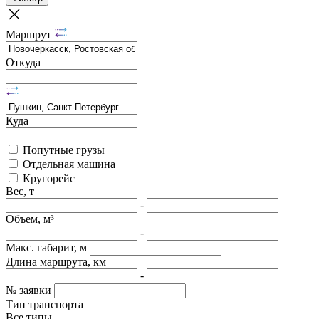
Маршрут
Откуда
Куда
Попутные грузы
Отдельная машина
Кругорейс
Вес, т
-
Объем, м³
-
Макс. габарит, м
Длина маршрута, км
-
№ заявки
Тип транспорта
Все типы