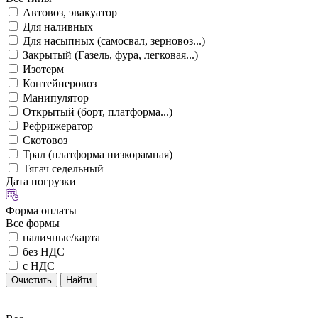
Автовоз, эвакуатор
Для наливных
Для насыпных (самосвал, зерновоз...)
Закрытый (Газель, фура, легковая...)
Изотерм
Контейнеровоз
Манипулятор
Открытый (борт, платформа...)
Рефрижератор
Скотовоз
Трал (платформа низкорамная)
Тягач седельный
Дата погрузки
Форма оплаты
Все формы
наличные/карта
без НДС
с НДС
Очистить
Найти