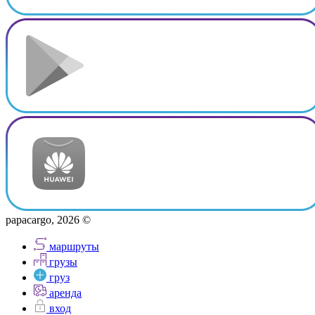
papacargo, 2026 ©
маршруты
грузы
груз
аренда
вход