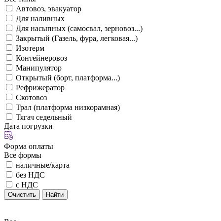
Автовоз, эвакуатор
Для наливных
Для насыпных (самосвал, зерновоз...)
Закрытый (Газель, фура, легковая...)
Изотерм
Контейнеровоз
Манипулятор
Открытый (борт, платформа...)
Рефрижератор
Скотовоз
Трал (платформа низкорамная)
Тягач седельный
Дата погрузки
Форма оплаты
Все формы
наличные/карта
без НДС
с НДС
Очистить
Найти