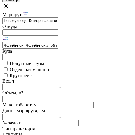
Маршрут
Откуда
Куда
Попутные грузы
Отдельная машина
Кругорейс
Вес, т
-
Объем, м³
-
Макс. габарит, м
Длина маршрута, км
-
№ заявки
Тип транспорта
Все типы