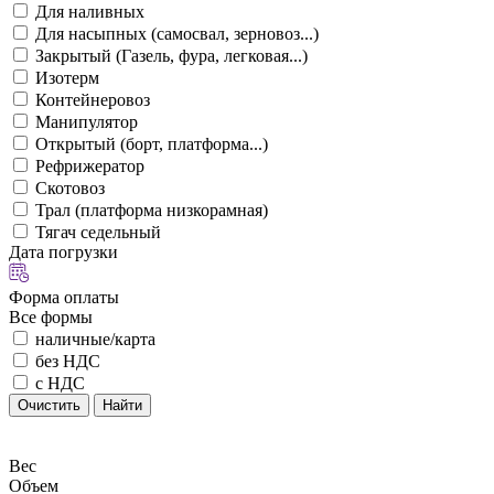
Для наливных
Для насыпных (самосвал, зерновоз...)
Закрытый (Газель, фура, легковая...)
Изотерм
Контейнеровоз
Манипулятор
Открытый (борт, платформа...)
Рефрижератор
Скотовоз
Трал (платформа низкорамная)
Тягач седельный
Дата погрузки
Форма оплаты
Все формы
наличные/карта
без НДС
с НДС
Очистить
Найти
Вес
Объем