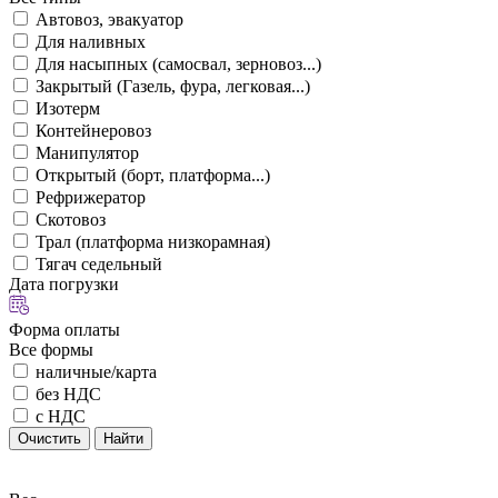
Автовоз, эвакуатор
Для наливных
Для насыпных (самосвал, зерновоз...)
Закрытый (Газель, фура, легковая...)
Изотерм
Контейнеровоз
Манипулятор
Открытый (борт, платформа...)
Рефрижератор
Скотовоз
Трал (платформа низкорамная)
Тягач седельный
Дата погрузки
Форма оплаты
Все формы
наличные/карта
без НДС
с НДС
Очистить
Найти