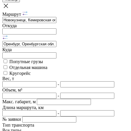
Маршрут
Откуда
Куда
Попутные грузы
Отдельная машина
Кругорейс
Вес, т
-
Объем, м³
-
Макс. габарит, м
Длина маршрута, км
-
№ заявки
Тип транспорта
Все типы