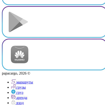
papacargo, 2026 ©
маршруты
грузы
груз
аренда
вход