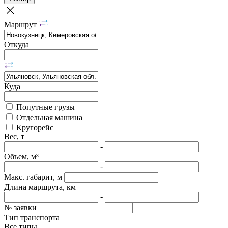
Маршрут
Откуда
Куда
Попутные грузы
Отдельная машина
Кругорейс
Вес, т
-
Объем, м³
-
Макс. габарит, м
Длина маршрута, км
-
№ заявки
Тип транспорта
Все типы