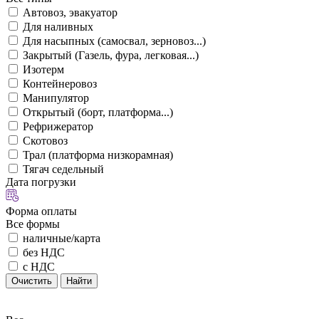
Автовоз, эвакуатор
Для наливных
Для насыпных (самосвал, зерновоз...)
Закрытый (Газель, фура, легковая...)
Изотерм
Контейнеровоз
Манипулятор
Открытый (борт, платформа...)
Рефрижератор
Скотовоз
Трал (платформа низкорамная)
Тягач седельный
Дата погрузки
Форма оплаты
Все формы
наличные/карта
без НДС
с НДС
Очистить
Найти