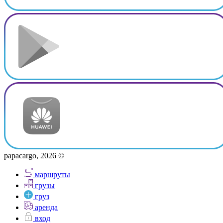
papacargo, 2026 ©
маршруты
грузы
груз
аренда
вход