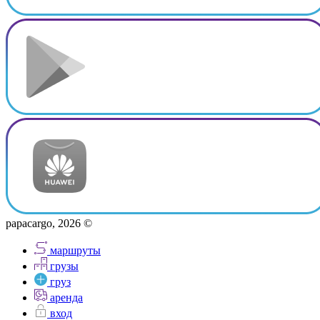
papacargo, 2026 ©
маршруты
грузы
груз
аренда
вход