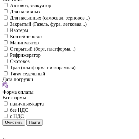
Автовоз, эвакуатор
Для наливных
Для насыпных (самосвал, зерновоз...)
Закрытый (Газель, фура, легковая...)
Изотерм
Контейнеровоз
Манипулятор
Открытый (борт, платформа...)
Рефрижератор
Скотовоз
Трал (платформа низкорамная)
Тягач седельный
Дата погрузки
Форма оплаты
Все формы
наличные/карта
без НДС
с НДС
Очистить
Найти