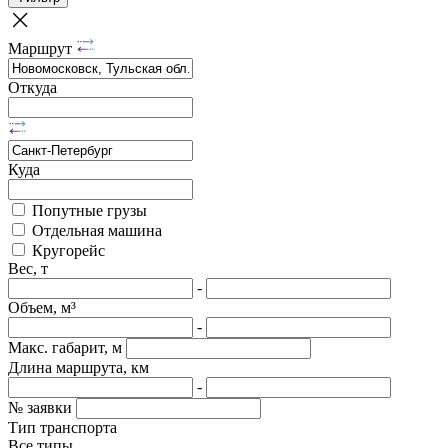
Маршрут
Откуда
Куда
Попутные грузы
Отдельная машина
Кругорейс
Вес, т
-
Объем, м³
-
Макс. габарит, м
Длина маршрута, км
-
№ заявки
Тип транспорта
Все типы