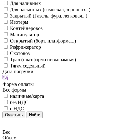
Для наливных
Для насыпных (самосвал, зерновоз...)
Закрытый (Газель, фура, легковая...)
Изотерм
Контейнеровоз
Манипулятор
Открытый (борт, платформа...)
Рефрижератор
Скотовоз
Трал (платформа низкорамная)
Тягач седельный
Дата погрузки
Форма оплаты
Все формы
наличные/карта
без НДС
с НДС
Очистить
Найти
Вес
Объем