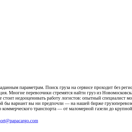
аданным параметрам. Поиск груза на сервисе проходит без реги
ция. Многие перевозчики стремятся найти груз из Новомосковска
не стоит недооценивать работу логистов: опытный специалист 
й бы вариант вы ни предпочли — на нашей бирже грузоперевозо
о коммерческого транспорта — от маломерной газели до крупной
ort@papacargo.com