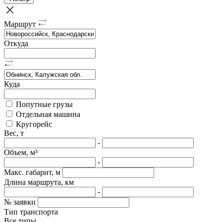
Маршрут
Откуда
Куда
Попутные грузы
Отдельная машина
Кругорейс
Вес, т
-
Объем, м³
-
Макс. габарит, м
Длина маршрута, км
-
№ заявки
Тип транспорта
Все типы