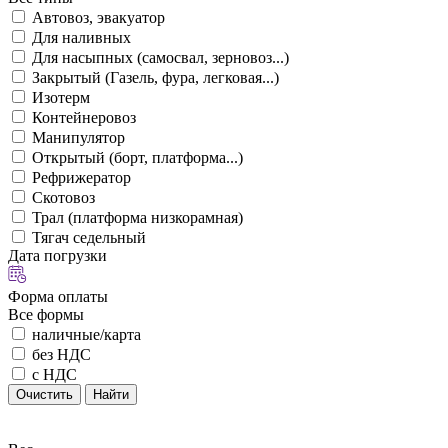
Автовоз, эвакуатор
Для наливных
Для насыпных (самосвал, зерновоз...)
Закрытый (Газель, фура, легковая...)
Изотерм
Контейнеровоз
Манипулятор
Открытый (борт, платформа...)
Рефрижератор
Скотовоз
Трал (платформа низкорамная)
Тягач седельный
Дата погрузки
Форма оплаты
Все формы
наличные/карта
без НДС
с НДС
Очистить
Найти