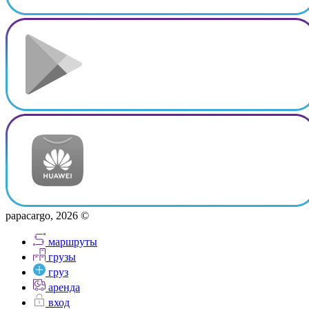
papacargo, 2026 ©
маршруты
грузы
груз
аренда
вход