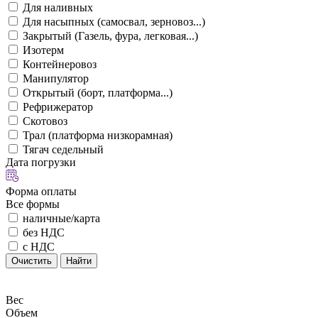
Для наливных
Для насыпных (самосвал, зерновоз...)
Закрытый (Газель, фура, легковая...)
Изотерм
Контейнеровоз
Манипулятор
Открытый (борт, платформа...)
Рефрижератор
Скотовоз
Трал (платформа низкорамная)
Тягач седельный
Дата погрузки
Форма оплаты
Все формы
наличные/карта
без НДС
с НДС
Очистить
Найти
Вес
Объем