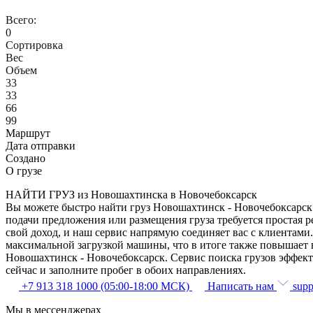
Всего:
0
Сортировка
Вес
Объем
33
33
66
99
Маршрут
Дата отправки
Создано
О грузе
НАЙТИ ГРУЗ из Новошахтинска в Новочебоксарск
Вы можете быстро найти груз Новошахтинск - Новочебоксарск п
подачи предложения или размещения груза требуется простая р
свой доход, и наш сервис напрямую соединяет вас с клиентам
максимальной загрузкой машины, что в итоге также повышает 
Новошахтинск - Новочебоксарск. Сервис поиска грузов эффект
сейчас и заполните пробег в обоих направлениях.
+7 913 318 1000 (05:00-18:00 МСК)
Написать нам
supp
Мы в мессенджерах