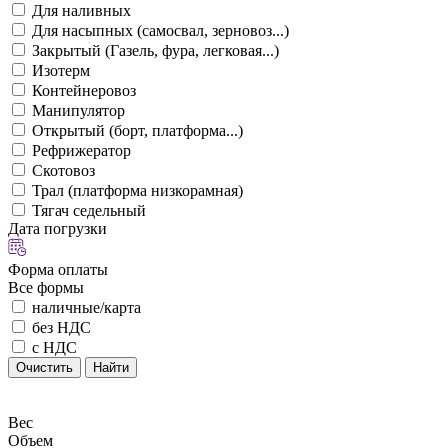
Для наливных
Для насыпных (самосвал, зерновоз...)
Закрытый (Газель, фура, легковая...)
Изотерм
Контейнеровоз
Манипулятор
Открытый (борт, платформа...)
Рефрижератор
Скотовоз
Трал (платформа низкорамная)
Тягач седельный
Дата погрузки
Форма оплаты
Все формы
наличные/карта
без НДС
с НДС
Очистить
Найти
Вес
Объем