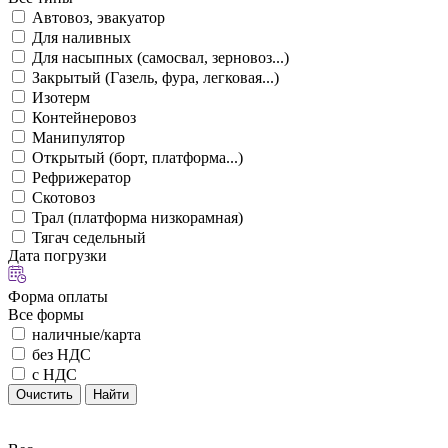
Автовоз, эвакуатор
Для наливных
Для насыпных (самосвал, зерновоз...)
Закрытый (Газель, фура, легковая...)
Изотерм
Контейнеровоз
Манипулятор
Открытый (борт, платформа...)
Рефрижератор
Скотовоз
Трал (платформа низкорамная)
Тягач седельный
Дата погрузки
Форма оплаты
Все формы
наличные/карта
без НДС
с НДС
Очистить
Найти