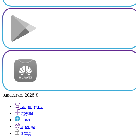
papacargo, 2026 ©
маршруты
грузы
груз
аренда
вход