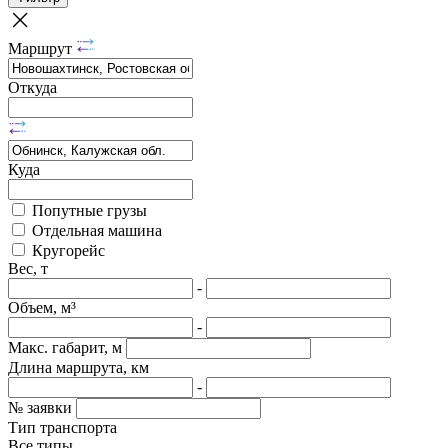
Маршрут
Откуда
Куда
Попутные грузы
Отдельная машина
Кругорейс
Вес, т
-
Объем, м³
-
Макс. габарит, м
Длина маршрута, км
-
№ заявки
Тип транспорта
Все типы