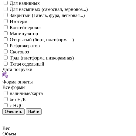
Для наливных
Для насыпных (самосвал, зерновоз...)
Закрытый (Газель, фура, легковая...)
Изотерм
Контейнеровоз
Манипулятор
Открытый (борт, платформа...)
Рефрижератор
Скотовоз
Трал (платформа низкорамная)
Тягач седельный
Дата погрузки
Форма оплаты
Все формы
наличные/карта
без НДС
с НДС
Очистить
Найти
Вес
Объем