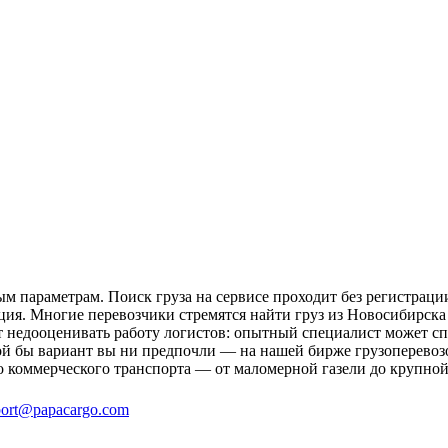
м параметрам. Поиск груза на сервисе проходит без регистраци
ция. Многие перевозчики стремятся найти груз из Новосибирска 
ит недооценивать работу логистов: опытный специалист может 
й бы вариант вы ни предпочли — на нашей бирже грузоперевозо
о коммерческого транспорта — от маломерной газели до крупной
ort@papacargo.com