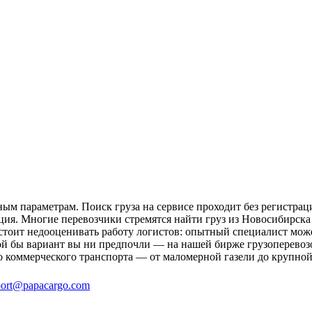
ым параметрам. Поиск груза на сервисе проходит без регистрац
ция. Многие перевозчики стремятся найти груз из Новосибирска 
 стоит недооценивать работу логистов: опытный специалист мо
й бы вариант вы ни предпочли — на нашей бирже грузоперевозо
о коммерческого транспорта — от маломерной газели до крупной
ort@papacargo.com