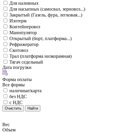
Для наливных
Для насыпных (самосвал, зерновоз...)
Закрытый (Газель, фура, легковая...)
Изотерм
Контейнеровоз
Манипулятор
Открытый (борт, платформа...)
Рефрижератор
Скотовоз
Трал (платформа низкорамная)
Тягач седельный
Дата погрузки
Форма оплаты
Все формы
наличные/карта
без НДС
с НДС
Очистить
Найти
Вес
Объем